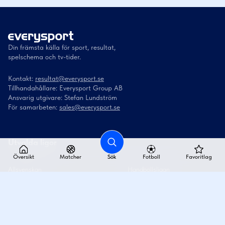
Din främsta källa för sport, resultat,
spelschema och tv-tider.
Kontakt:
resultat@everysport.se
Tillhandahållare: Everysport Group AB
Ansvarig utgivare: Stefan Lundström
För samarbeten:
sales@everysport.se
Utvalda ligor
Översikt
Matcher
Sök
Fotboll
Favoritlag
Allsvenskan
Handbollsligan
Superettan
Handbollsligan dam
Damallsvenskan
Superligan
SHL
Superligan dam