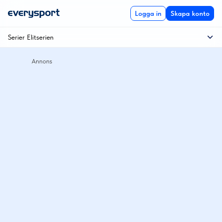
Logga in
Skapa konto
Serier Elitserien
Elitserien
Kvartsfinal
Semifinal
SM-final