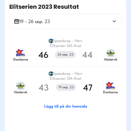
Elitserien 2023 Resultat
19 - 26 sep. 23
Speedway - Herr
Elitserien SM-final
46
44
26 sep. 23
Dackarna
Västervik
Speedway - Herr
Elitserien SM-final
43
47
19 sep. 23
Västervik
Dackarna
Lägg till på din hemsida