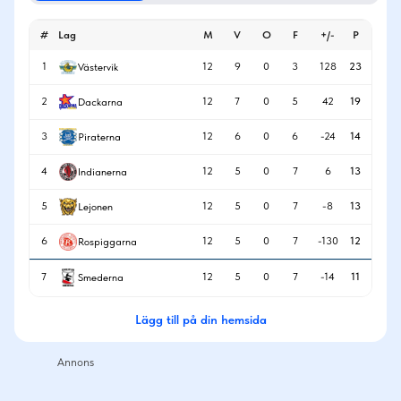
#
Lag
M
V
O
F
+/-
P
1
12
9
0
3
128
23
Västervik
2
12
7
0
5
42
19
Dackarna
3
12
6
0
6
-24
14
Piraterna
4
12
5
0
7
6
13
Indianerna
5
12
5
0
7
-8
13
Lejonen
6
12
5
0
7
-130
12
Rospiggarna
7
12
5
0
7
-14
11
Smederna
Lägg till på din hemsida