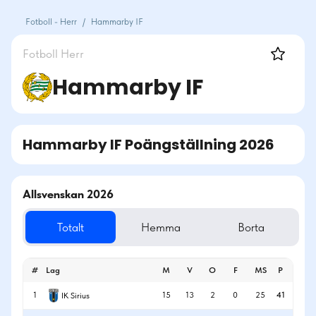
Fotboll - Herr
/
Hammarby IF
Fotboll
Herr
Hammarby IF
Hammarby IF
Poängställning
2026
Allsvenskan 2026
Totalt
Hemma
Borta
#
Lag
M
V
O
F
MS
P
1
15
13
2
0
25
41
IK Sirius