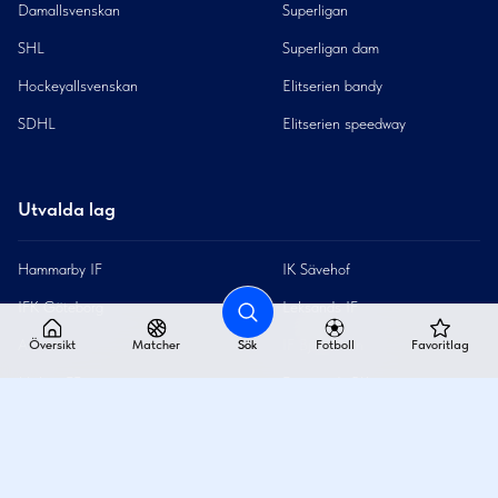
Damallsvenskan
Superligan
SHL
Superligan dam
Hockeyallsvenskan
Elitserien bandy
SDHL
Elitserien speedway
Utvalda lag
Hammarby IF
IK Sävehof
IFK Göteborg
Leksands IF
AIK
IF Björklöven
Översikt
Matcher
Sök
Fotboll
Favoritlag
Malmö FF
Färjestads BK
FC Rosengård
Storvreta IBK
Edsbyns IF
FC Barcelona