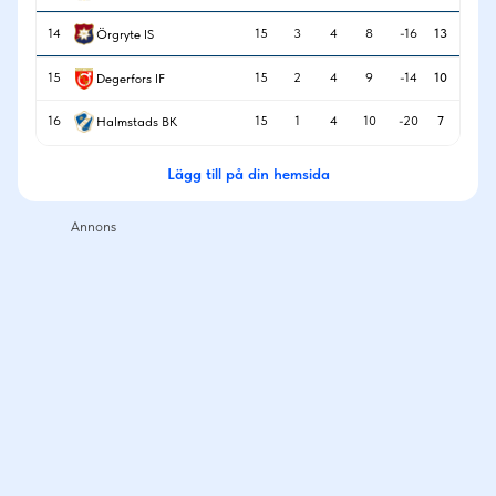
14
15
3
4
8
-16
13
Örgryte IS
15
15
2
4
9
-14
10
Degerfors IF
16
15
1
4
10
-20
7
Halmstads BK
Lägg till på din hemsida