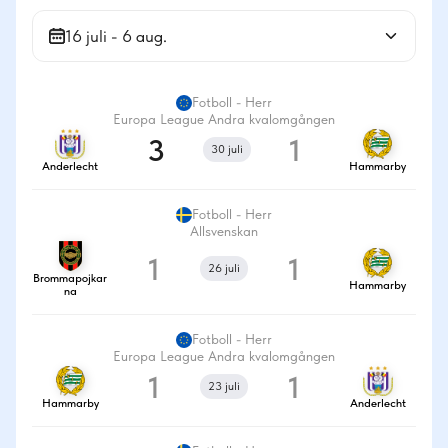
16 juli - 6 aug.
Fotboll - Herr
Europa League Andra kvalomgången
3
1
30 juli
Anderlecht
Hammarby
Fotboll - Herr
Allsvenskan
1
1
26 juli
Brommapojkar
Hammarby
na
Fotboll - Herr
Europa League Andra kvalomgången
1
1
23 juli
Hammarby
Anderlecht