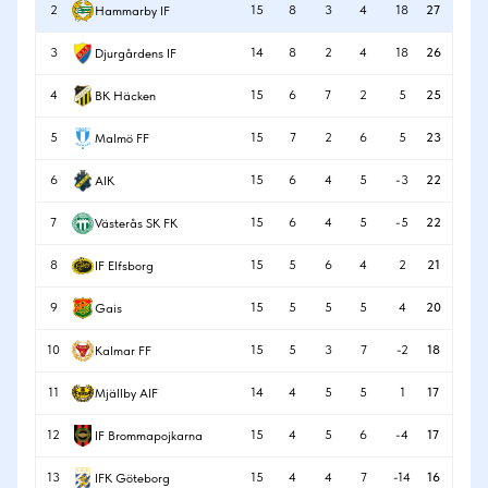
2
15
8
3
4
18
27
Hammarby IF
3
14
8
2
4
18
26
Djurgårdens IF
4
15
6
7
2
5
25
BK Häcken
5
15
7
2
6
5
23
Malmö FF
6
15
6
4
5
-3
22
AIK
7
15
6
4
5
-5
22
Västerås SK FK
8
15
5
6
4
2
21
IF Elfsborg
9
15
5
5
5
4
20
Gais
10
15
5
3
7
-2
18
Kalmar FF
11
14
4
5
5
1
17
Mjällby AIF
12
15
4
5
6
-4
17
IF Brommapojkarna
13
15
4
4
7
-14
16
IFK Göteborg