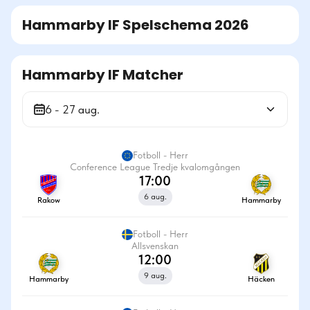
Hammarby IF
Spelschema
2026
Hammarby IF Matcher
6 - 27 aug.
Fotboll - Herr
Conference League Tredje kvalomgången
17:00
6 aug.
Rakow
Hammarby
Fotboll - Herr
Allsvenskan
12:00
9 aug.
Hammarby
Häcken