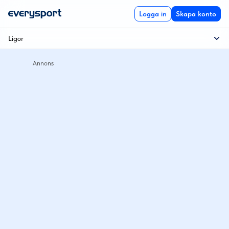
Logga in
Skapa konto
Ligor
Allsvenskan
Träningsmatch
Conference League
Svenska cupen
Conference League
Europa League