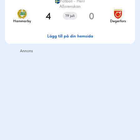
Fotboll - Herr
Allsvenskan
4
0
19 juli
Hammarby
Degerfors
Lägg till på din hemsida