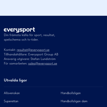
Din främsta källa för sport, resultat,
spelschema och tv-tider.
Kontakt:
resultat@everysport.se
Tillhandahållare: Everysport Group AB
Ansvarig utgivare: Stefan Lundström
För samarbeten:
sales@everysport.se
Utvalda ligor
Allsvenskan
Handbollsligan
Superettan
Handbollsligan dam