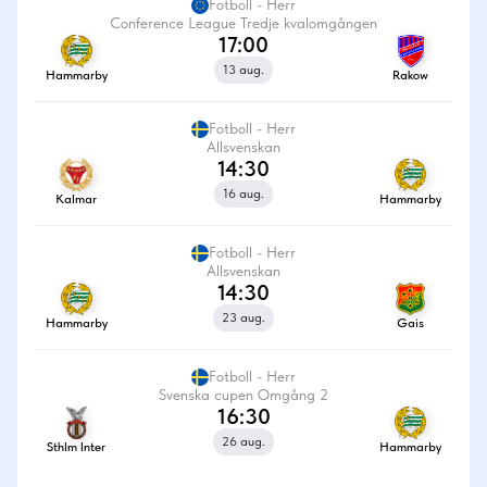
Fotboll - Herr
Conference League Tredje kvalomgången
17:00
13 aug.
Hammarby
Rakow
Fotboll - Herr
Allsvenskan
14:30
16 aug.
Kalmar
Hammarby
Fotboll - Herr
Allsvenskan
14:30
23 aug.
Hammarby
Gais
Fotboll - Herr
Svenska cupen Omgång 2
16:30
26 aug.
Sthlm Inter
Hammarby