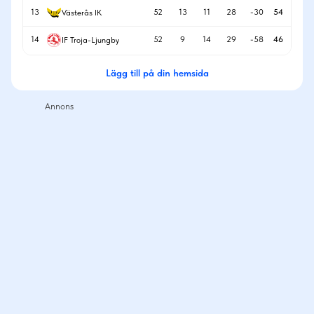
13
52
13
11
28
-30
54
Västerås IK
14
52
9
14
29
-58
46
IF Troja-Ljungby
Lägg till på din hemsida