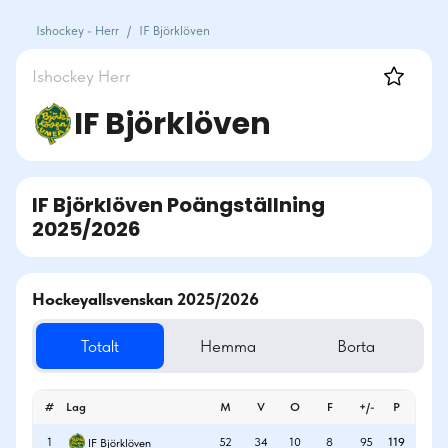
Ishockey - Herr
/
IF Björklöven
Ishockey
Herr
IF Björklöven
IF Björklöven
Poängställning
2025/2026
Hockeyallsvenskan 2025/2026
Totalt
Hemma
Borta
#
Lag
M
V
O
F
+/-
P
1
52
34
10
8
95
119
IF Björklöven