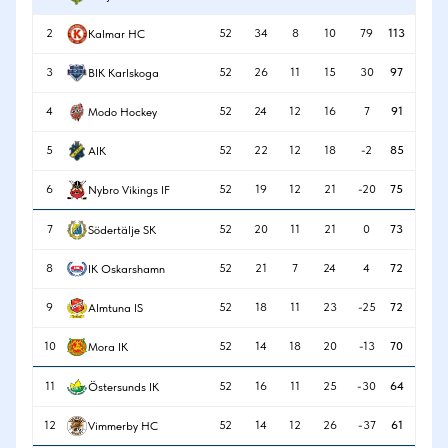
2
52
34
8
10
79
113
Kalmar HC
3
52
26
11
15
30
97
BIK Karlskoga
4
52
24
12
16
7
91
Modo Hockey
5
52
22
12
18
-2
85
AIK
6
52
19
12
21
-20
75
Nybro Vikings IF
7
52
20
11
21
0
73
Södertälje SK
8
52
21
7
24
4
72
IK Oskarshamn
9
52
18
11
23
-25
72
Almtuna IS
10
52
14
18
20
-13
70
Mora IK
11
52
16
11
25
-30
64
Östersunds IK
12
52
14
12
26
-37
61
Vimmerby HC