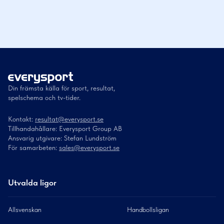
Din främsta källa för sport, resultat,
spelschema och tv-tider.
Kontakt:
resultat@everysport.se
Tillhandahållare: Everysport Group AB
Ansvarig utgivare: Stefan Lundström
För samarbeten:
sales@everysport.se
Utvalda ligor
Allsvenskan
Handbollsligan