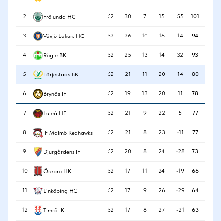
2
52
30
7
15
55
101
Frölunda HC
3
52
26
10
16
14
94
Växjö Lakers HC
4
52
25
13
14
32
93
Rögle BK
5
52
21
11
20
14
80
Färjestads BK
6
52
19
13
20
11
78
Brynäs IF
7
52
21
9
22
5
77
Luleå HF
8
52
21
8
23
-11
77
IF Malmö Redhawks
9
52
20
8
24
-28
73
Djurgårdens IF
10
52
17
11
24
-19
66
Örebro HK
11
52
17
9
26
-29
64
Linköping HC
12
52
17
8
27
-21
63
Timrå IK