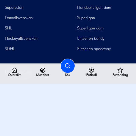
Superettan
Handbollsligan dam
Damallsvenskan
Superligan
SHL
Superligan dam
Hockeyallsvenskan
Elitserien bandy
SDHL
Elitserien speedway
Utvalda lag
Översikt
Matcher
Sök
Fotboll
Favoritlag
Hammarby IF
IK Sävehof
IFK Göteborg
Leksands IF
AIK
IF Björklöven
Malmö FF
Färjestads BK
FC Rosengård
Storvreta IBK