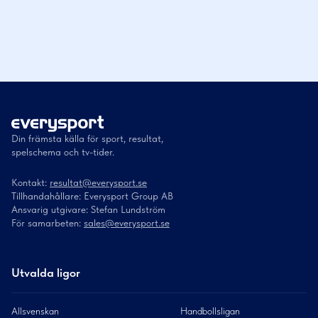
Din främsta källa för sport, resultat,
spelschema och tv-tider.
Kontakt:
resultat@everysport.se
Tillhandahållare: Everysport Group AB
Ansvarig utgivare: Stefan Lundström
För samarbeten:
sales@everysport.se
Utvalda ligor
Allsvenskan
Handbollsligan