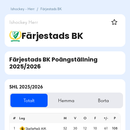
Ishockey - Herr
/
Färjestads BK
Ishockey
Herr
Färjestads BK
Färjestads BK
Poängställning
2025/2026
SHL 2025/2026
Totalt
Hemma
Borta
#
Lag
M
V
O
F
+/-
P
1
52
30
12
10
61
108
Skellefteå AIK