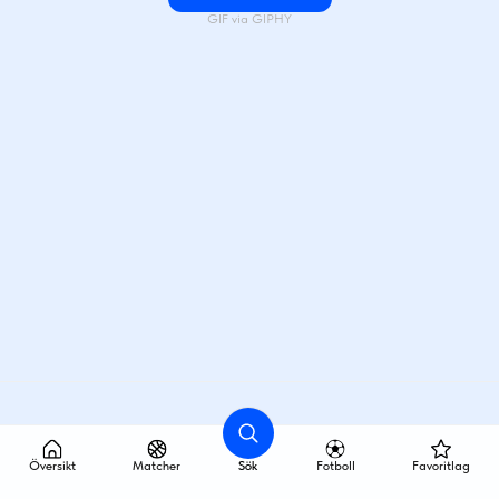
GIF via GIPHY
Översikt
Matcher
Sök
Fotboll
Favoritlag