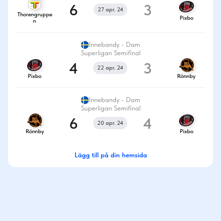
6
3
27 apr. 24
Thorengruppe
Pixbo
n
Innebandy - Dam
Superligan Semifinal
4
3
22 apr. 24
Pixbo
Rönnby
Innebandy - Dam
Superligan Semifinal
6
4
20 apr. 24
Rönnby
Pixbo
Lägg till på din hemsida