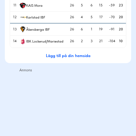
11
26
5
6
15
-59
23
KAIS Mora
12
26
4
5
17
-70
20
Karlstad IBF
13
26
6
1
19
-91
20
Åkersberga IBF
14
26
2
3
21
-104
10
IBK Lockerud/Mariestad
Lägg till på din hemsida