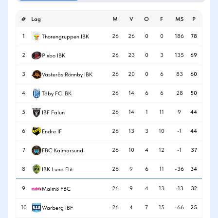
#
Lag
M
V
O
F
MS
P
1
26
26
0
0
186
78
Thorengruppen IBK
2
26
23
0
3
135
69
Pixbo IBK
3
26
20
0
6
83
60
Västerås Rönnby IBK
4
26
14
6
6
28
50
Täby FC IBK
5
26
14
1
11
9
44
IBF Falun
6
26
13
3
10
-1
44
Endre IF
7
26
10
4
12
-1
37
FBC Kalmarsund
8
26
9
6
11
-36
34
IBK Lund Elit
9
26
9
4
13
-13
32
Malmö FBC
10
26
4
7
15
-66
25
Warberg IBF