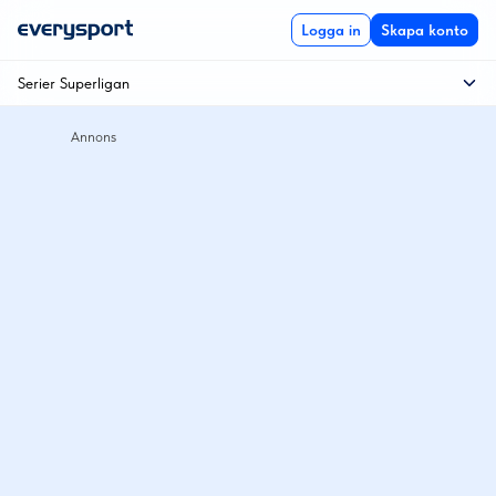
Logga in
Skapa konto
Serier Superligan
Kvartsfinal
Playoff 1 till SSL
Playoff 2 till SSL
Semifinal
SM-final
Superligan