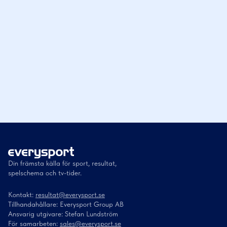
Din främsta källa för sport, resultat,
spelschema och tv-tider.
Kontakt:
resultat@everysport.se
Tillhandahållare: Everysport Group AB
Ansvarig utgivare: Stefan Lundström
För samarbeten:
sales@everysport.se