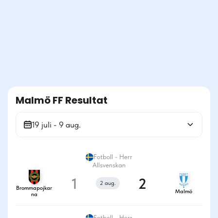
Malmö FF Resultat
19 juli - 9 aug.
Fotboll - Herr
Allsvenskan
1
2
2 aug.
Brommapojkar
Malmö
na
Fotboll - Herr