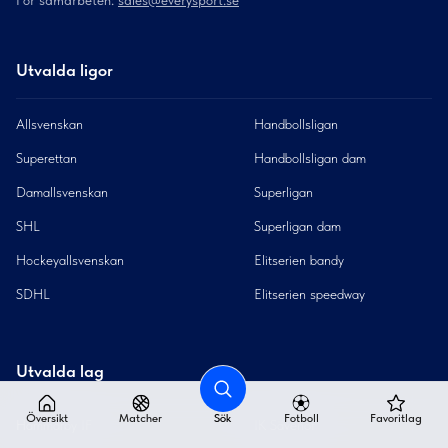
För samarbeten:
sales@everysport.se
Utvalda ligor
Allsvenskan
Handbollsligan
Superettan
Handbollsligan dam
Damallsvenskan
Superligan
SHL
Superligan dam
Hockeyallsvenskan
Elitserien bandy
SDHL
Elitserien speedway
Utvalda lag
Översikt
Matcher
Sök
Fotboll
Favoritlag
Hammarby IF
IK Sävehof