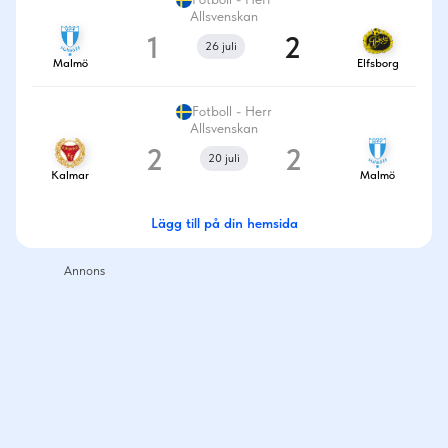
Allsvenskan
1
2
26 juli
Malmö
Elfsborg
Fotboll - Herr
Allsvenskan
2
2
20 juli
Kalmar
Malmö
Lägg till på din hemsida