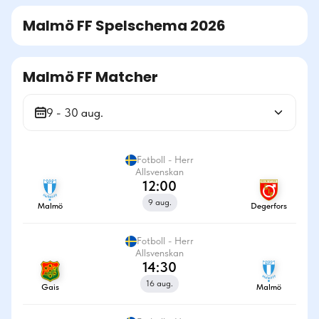
Malmö FF
Spelschema
2026
Malmö FF Matcher
9 - 30 aug.
Fotboll - Herr
Allsvenskan
12:00
9 aug.
Malmö
Degerfors
Fotboll - Herr
Allsvenskan
14:30
16 aug.
Gais
Malmö