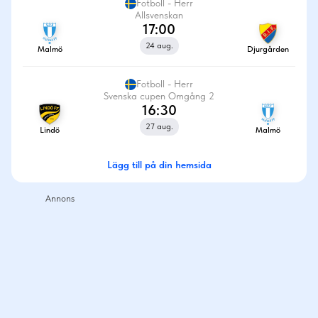
Fotboll - Herr
Allsvenskan
17:00
24 aug.
Malmö
Djurgården
Fotboll - Herr
Svenska cupen Omgång 2
16:30
27 aug.
Lindö
Malmö
Lägg till på din hemsida