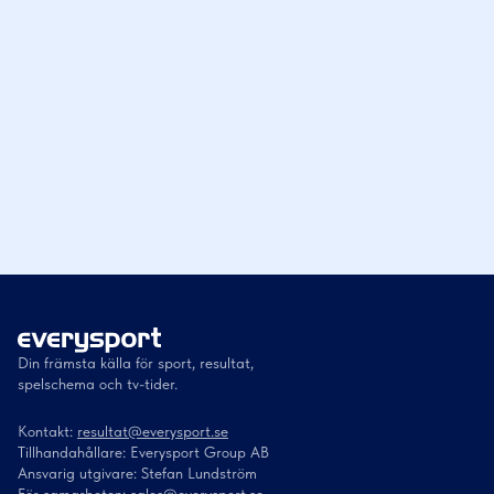
Din främsta källa för sport, resultat,
spelschema och tv-tider.
Kontakt:
resultat@everysport.se
Tillhandahållare: Everysport Group AB
Ansvarig utgivare: Stefan Lundström