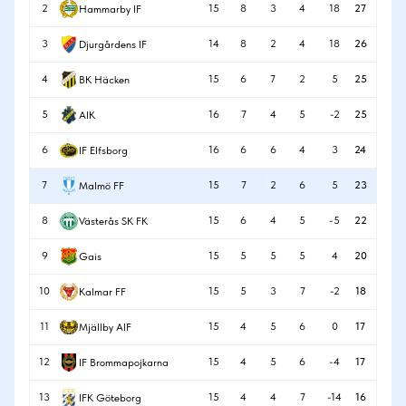
2
15
8
3
4
18
27
Hammarby IF
3
14
8
2
4
18
26
Djurgårdens IF
4
15
6
7
2
5
25
BK Häcken
5
16
7
4
5
-2
25
AIK
6
16
6
6
4
3
24
IF Elfsborg
7
15
7
2
6
5
23
Malmö FF
8
15
6
4
5
-5
22
Västerås SK FK
9
15
5
5
5
4
20
Gais
10
15
5
3
7
-2
18
Kalmar FF
11
15
4
5
6
0
17
Mjällby AIF
12
15
4
5
6
-4
17
IF Brommapojkarna
13
15
4
4
7
-14
16
IFK Göteborg