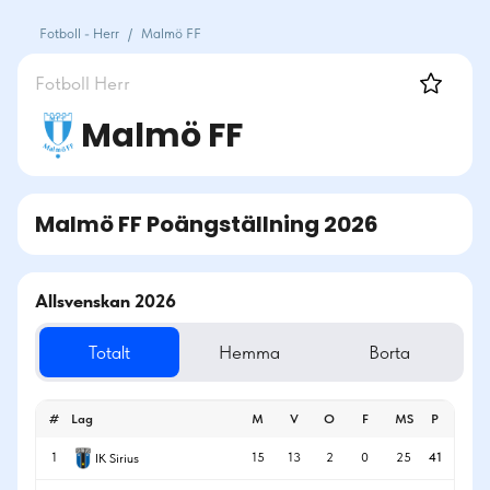
Fotboll - Herr
/
Malmö FF
Fotboll
Herr
Malmö FF
Malmö FF
Poängställning
2026
Allsvenskan 2026
Totalt
Hemma
Borta
#
Lag
M
V
O
F
MS
P
1
15
13
2
0
25
41
IK Sirius