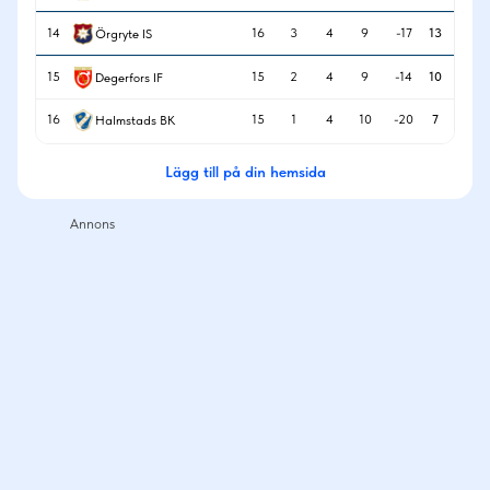
14
16
3
4
9
-17
13
Örgryte IS
15
15
2
4
9
-14
10
Degerfors IF
16
15
1
4
10
-20
7
Halmstads BK
Lägg till på din hemsida