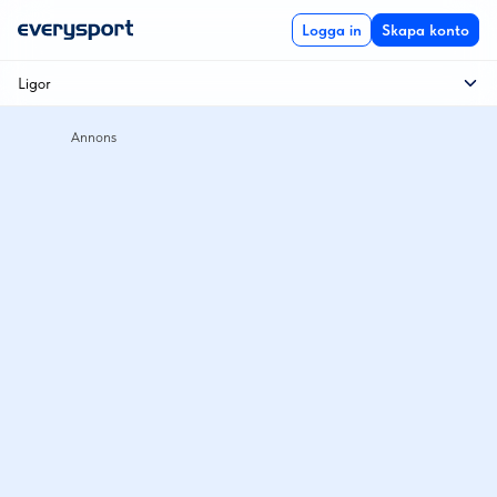
Logga in
Skapa konto
Ligor
Allsvenskan
Träningsmatch
Champions League
Europa League
Svenska cupen