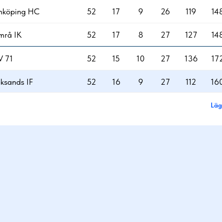
nköping HC
52
17
9
26
119
14
mrå IK
52
17
8
27
127
14
V 71
52
15
10
27
136
17
ksands IF
52
16
9
27
112
16
Läg