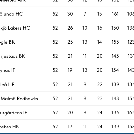
rölunda HC
52
30
7
15
161
10
xjö Lakers HC
52
26
10
16
150
13
ögle BK
52
25
13
14
155
12
rjestads BK
52
21
11
20
145
13
ynäs IF
52
19
13
20
154
14
leå HF
52
21
9
22
139
13
F Malmö Redhawks
52
21
8
23
143
15
urgårdens IF
52
20
8
24
136
16
rebro HK
52
17
11
24
139
15