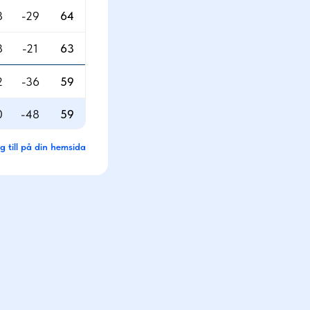
8
-29
64
8
-21
63
2
-36
59
0
-48
59
g till på din hemsida