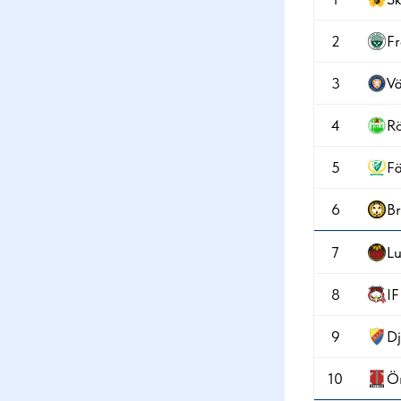
2
F
3
Vä
4
R
5
Fä
6
Br
7
Lu
8
I
9
Dj
10
Ö