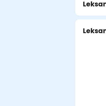
Leksan
Leksan