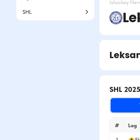
Ishockey
Her
Le
SHL
Leksan
SHL 2025
#
Lag
1
Sk