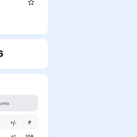
6
orta
M
+/-
P
1
61
108