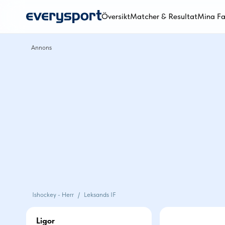
Översikt
Matcher & Resultat
Mina Fa
Ishockey - Herr
/
Leksands IF
Ligor