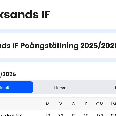
r
ksands IF
ds IF
Poängställning
2025/202
/2026
Totalt
Hemma
B
M
V
O
F
GM
I
ellefteå AIK
52
30
12
10
182
12