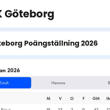
K Göteborg
teborg
Poängställning
2026
kan 2026
Totalt
Hemma
B
M
V
O
F
GM
I
 Sirius
15
13
2
0
42
1