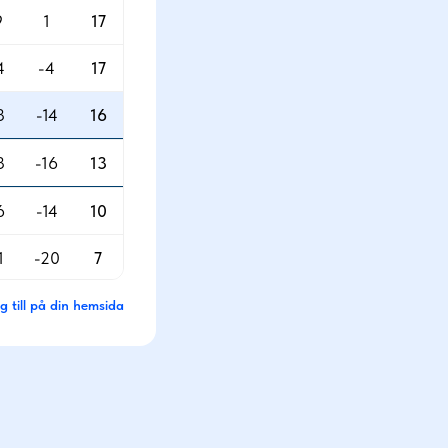
9
1
17
4
-4
17
3
-14
16
3
-16
13
6
-14
10
1
-20
7
g till på din hemsida