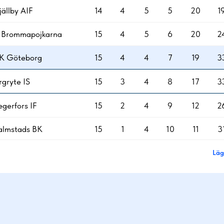
ällby AIF
14
4
5
5
20
1
F Brommapojkarna
15
4
5
6
20
2
FK Göteborg
15
4
4
7
19
3
gryte IS
15
3
4
8
17
3
gerfors IF
15
2
4
9
12
2
almstads BK
15
1
4
10
11
3
Läg