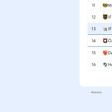
11
Mj
12
I
13
I
14
Ör
15
De
16
H