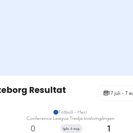
teborg Resultat
17 juli - 7 a
Fotboll - Herr
Conference League Tredje kvalomgången
0
1
Igår, 6 aug.