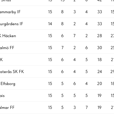
ammarby IF
15
8
3
4
33
1
urgårdens IF
14
8
2
4
33
1
K Häcken
15
6
7
2
28
2
almö FF
15
7
2
6
30
2
IK
15
6
4
5
18
2
sterås SK FK
15
6
4
5
24
2
 Elfsborg
15
5
6
4
20
1
ais
15
5
5
5
19
1
almar FF
15
5
3
7
19
2