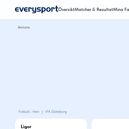
Översikt
Matcher & Resultat
Mina Fa
Fotboll - Herr
/
IFK Göteborg
Ligor