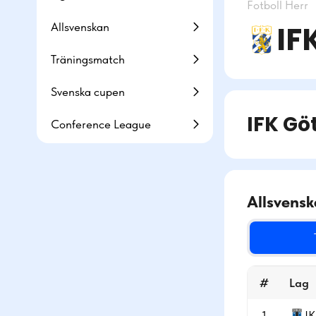
Fotboll
Herr
IF
Allsvenskan
Träningsmatch
Svenska cupen
IFK Gö
Conference League
Allsvens
#
Lag
1
IK