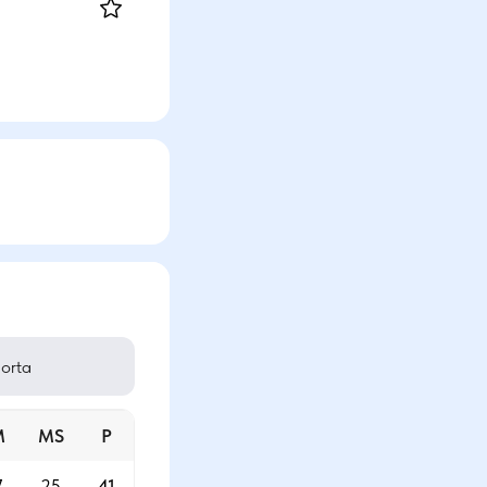
orta
M
MS
P
7
25
41