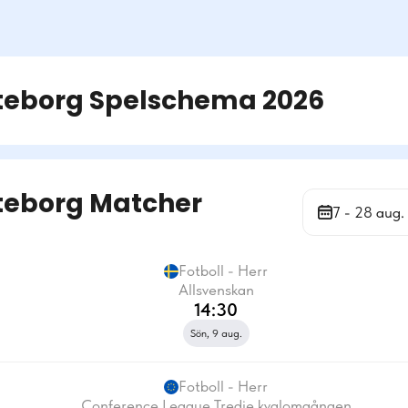
teborg
Spelschema
2026
teborg Matcher
7 - 28 aug.
Fotboll - Herr
Allsvenskan
14:30
Sön, 9 aug.
Fotboll - Herr
Conference League Tredje kvalomgången