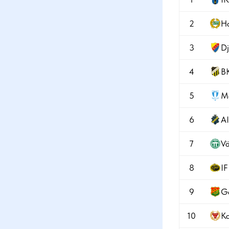
2
H
3
Dj
4
B
5
M
6
A
7
Vä
8
IF
9
G
10
K