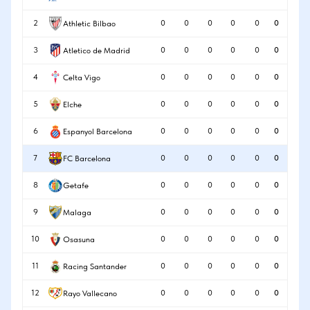
2
0
0
0
0
0
0
Athletic Bilbao
3
0
0
0
0
0
0
Atletico de Madrid
4
0
0
0
0
0
0
Celta Vigo
5
0
0
0
0
0
0
Elche
6
0
0
0
0
0
0
Espanyol Barcelona
7
0
0
0
0
0
0
FC Barcelona
8
0
0
0
0
0
0
Getafe
9
0
0
0
0
0
0
Malaga
10
0
0
0
0
0
0
Osasuna
11
0
0
0
0
0
0
Racing Santander
12
0
0
0
0
0
0
Rayo Vallecano