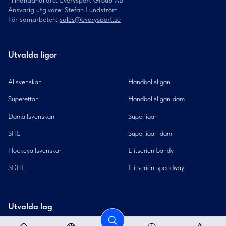
Ansvarig utgivare: Stefan Lundström
För samarbeten:
sales@everysport.se
Utvalda ligor
Allsvenskan
Handbollsligan
Superettan
Handbollsligan dam
Damallsvenskan
Superligan
SHL
Superligan dam
Hockeyallsvenskan
Elitserien bandy
SDHL
Elitserien speedway
Utvalda lag