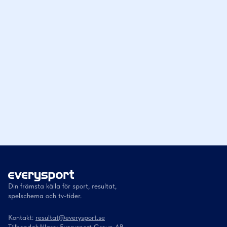
Din främsta källa för sport, resultat,
spelschema och tv-tider.
Kontakt:
resultat@everysport.se
Tillhandahållare: Everysport Group AB