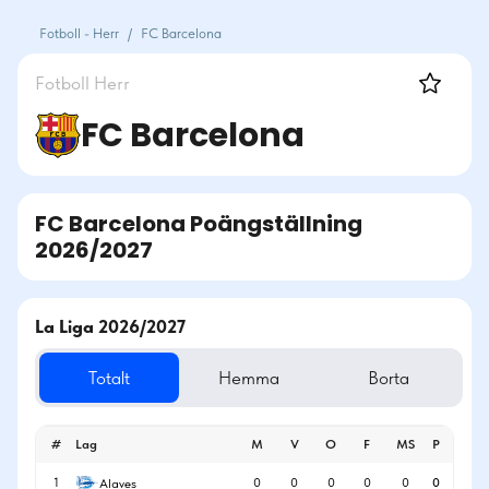
Fotboll - Herr
/
FC Barcelona
Fotboll
Herr
FC Barcelona
FC Barcelona
Poängställning
2026/2027
La Liga 2026/2027
Totalt
Hemma
Borta
#
Lag
M
V
O
F
MS
P
1
0
0
0
0
0
0
Alaves