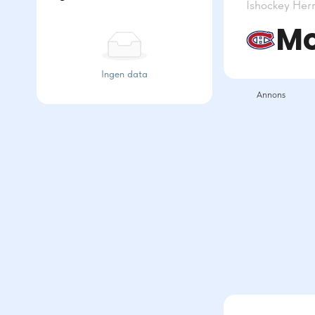
Ishockey
Her
Mo
Ingen data