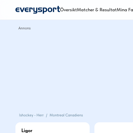
Översikt
Matcher & Resultat
Mina Fa
Ishockey - Herr
/
Montreal Canadiens
Ligor