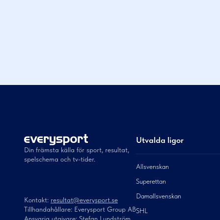
Utvalda ligor
Din främsta källa för sport, resultat,
spelschema och tv-tider.
Allsvenskan
Superettan
Damallsvenskan
Kontakt:
resultat@everysport.se
Tillhandahållare: Everysport Group AB
SHL
Ansvarig utgivare: Stefan Lundström