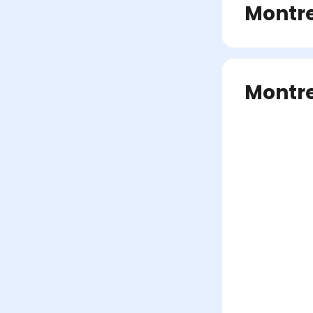
Montr
Montr