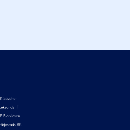
IK Sävehof
Leksands IF
IF Björklöven
Färjestads BK