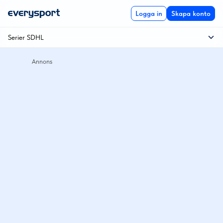
Logga in
Skapa konto
Serier SDHL
Kval till SDHL
Kvartsfinal
SDHL
Semifinal
SM-final