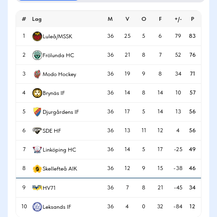
#
Lag
M
V
O
F
+/-
P
1
36
25
5
6
79
83
Luleå/MSSK
2
36
21
8
7
52
76
Frölunda HC
3
36
19
9
8
34
71
Modo Hockey
4
36
14
8
14
10
57
Brynäs IF
5
36
17
5
14
13
56
Djurgårdens IF
6
36
13
11
12
4
56
SDE HF
7
36
14
5
17
-25
49
Linköping HC
8
36
12
9
15
-38
46
Skellefteå AIK
9
36
7
8
21
-45
34
HV71
10
36
4
0
32
-84
12
Leksands IF