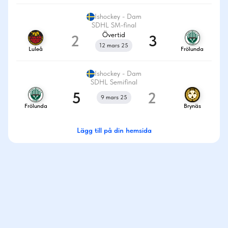
Ishockey - Dam
SDHL SM-final
Övertid
2
3
12 mars 25
Luleå
Frölunda
Ishockey - Dam
SDHL Semifinal
5
2
9 mars 25
Frölunda
Brynäs
Lägg till på din hemsida