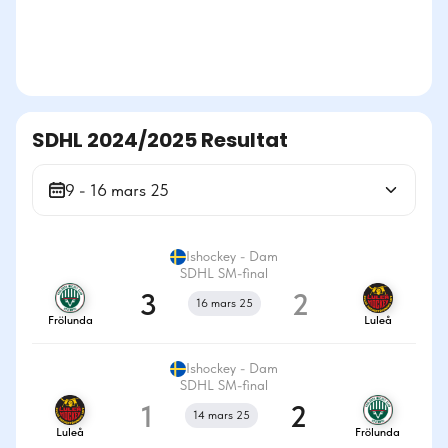
SDHL 2024/2025 Resultat
9 - 16 mars 25
Ishockey - Dam
SDHL SM-final
3
2
16 mars 25
Frölunda
Luleå
Ishockey - Dam
SDHL SM-final
1
2
14 mars 25
Luleå
Frölunda