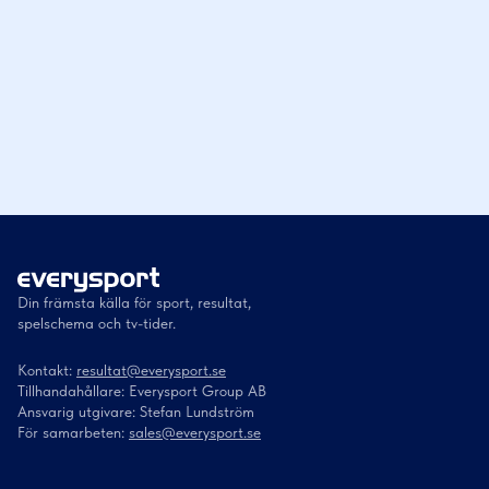
Din främsta källa för sport, resultat,
spelschema och tv-tider.
Kontakt:
resultat@everysport.se
Tillhandahållare: Everysport Group AB
Ansvarig utgivare: Stefan Lundström
För samarbeten:
sales@everysport.se