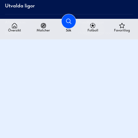
Utvalda ligor
Allsvenskan
Handbollsligan
Översikt
Matcher
Sök
Fotboll
Favoritlag
Superettan
Handbollsligan dam
Damallsvenskan
Superligan
SHL
Superligan dam
Hockeyallsvenskan
Elitserien bandy
SDHL
Elitserien speedway
Utvalda lag
Hammarby IF
IK Sävehof
IFK Göteborg
Leksands IF
AIK
IF Björklöven