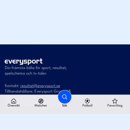
Din främsta källa för sport, resultat,
spelschema och tv-tider.
Kontakt:
resultat@everysport.se
Tillhandahållare: Everysport Group AB
Ansvarig utgivare: Stefan Lundström
För samarbeten:
sales@everysport.se
Översikt
Matcher
Sök
Fotboll
Favoritlag
Utvalda ligor