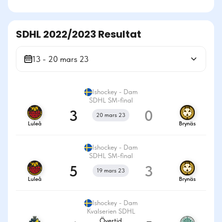
SDHL 2022/2023 Resultat
13 - 20 mars 23
Ishockey - Dam
SDHL SM-final
3
0
20 mars 23
Luleå
Brynäs
Ishockey - Dam
SDHL SM-final
5
3
19 mars 23
Luleå
Brynäs
Ishockey - Dam
Kvalserien SDHL
Övertid