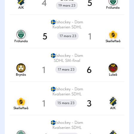
4
5
19 mars 23
AIK
Frölunda
Ishockey - Dam
Kvalserien SDHL
5
1
17 mars 23
Frölunda
Skellefteå
Ishockey - Dam
SDHL SM-final
1
6
17 mars 23
Brynäs
Luleå
Ishockey - Dam
Kvalserien SDHL
1
3
15 mars 23
Skellefteå
AIK
Ishockey - Dam
Kvalserien SDHL