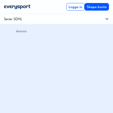
Logga in
Skapa konto
Serier SDHL
Kvalserien SDHL
Kvartsfinal
Play off till SDHL
SDHL
Semifinal
SM-final