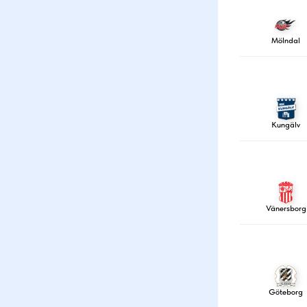
Mölndal
Kungälv
Vänersborg
Göteborg