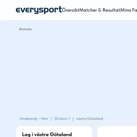
Översikt
Matcher & Resultat
Mina Fa
Innebandy - Herr
/
Division 1
/
västra Götaland
Lag i västra Götaland