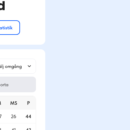
d
atistik
älj omgång
orta
M
MS
P
7
26
44