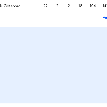
BK Göteborg
22
2
2
18
104
14
Läg