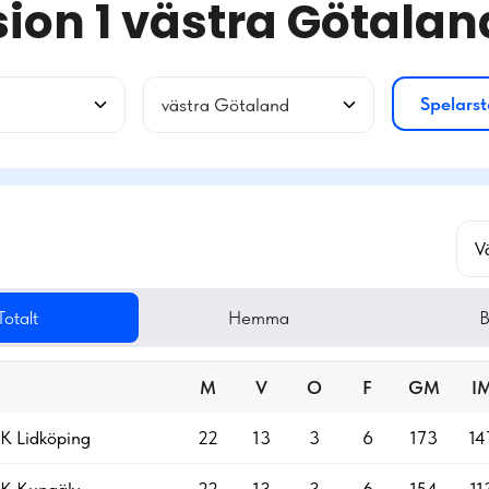
sion 1 västra Götalan
Spelarst
västra Götaland
V
Totalt
Hemma
B
M
V
O
F
GM
I
BK Lidköping
22
13
3
6
173
14