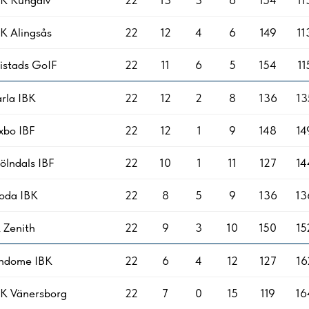
BK Kungälv
22
13
3
6
154
11
K Alingsås
22
12
4
6
149
11
ristads GoIF
22
11
6
5
154
11
rla IBK
22
12
2
8
136
13
xbo IBF
22
12
1
9
148
14
ölndals IBF
22
10
1
11
127
14
loda IBK
22
8
5
9
136
13
 Zenith
22
9
3
10
150
15
indome IBK
22
6
4
12
127
16
BK Vänersborg
22
7
0
15
119
16