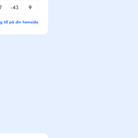
7
-43
9
g till på din hemsida