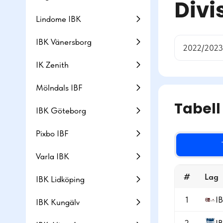
Divi
Lindome IBK
IBK Vänersborg
2022/2023
IK Zenith
Mölndals IBF
Tabell
IBK Göteborg
Pixbo IBF
Varla IBK
#
Lag
IBK Lidköping
1
I
IBK Kungälv