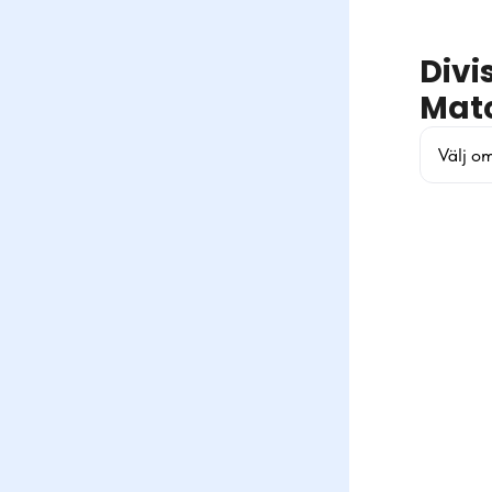
Divi
Mat
Välj o