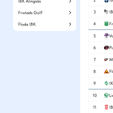
2
I
IBK Alingsås
3
IB
Fristads GoIF
4
F
Floda IBK
5
Va
6
Pi
7
M
8
F
9
IK
10
L
11
I