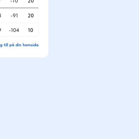
7
-70
20
8
-91
20
9
-104
10
g till på din hemsida