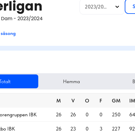
rligan
S
2023/2024
 Dam - 2023/2024
 säsong
Totalt
Hemma
B
M
V
O
F
GM
I
orengruppen IBK
26
26
0
0
250
6
xbo IBK
26
23
0
3
227
92