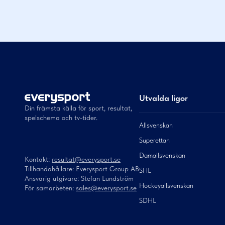
Utvalda ligor
Din främsta källa för sport, resultat,
spelschema och tv-tider.
Allsvenskan
Superettan
Damallsvenskan
Kontakt:
resultat@everysport.se
Tillhandahållare: Everysport Group AB
SHL
Ansvarig utgivare: Stefan Lundström
Hockeyallsvenskan
För samarbeten:
sales@everysport.se
SDHL