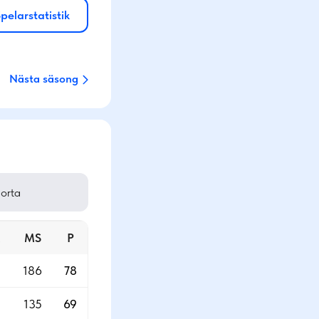
pelarstatistik
Nästa säsong
orta
M
MS
P
4
186
78
135
69