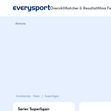
Superligan 2023/2024 - Tabell, Matcher, Resultat & Statistik - Dam
Översikt
Matcher & Resultat
Mina Fa
Innebandy - Dam
/
Superligan
Serier Superligan