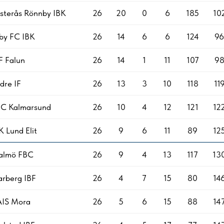
sterås Rönnby IBK
26
20
0
6
185
10
by FC IBK
26
14
6
6
124
96
F Falun
26
14
1
11
107
9
dre IF
26
13
3
10
118
11
C Kalmarsund
26
10
4
12
121
12
K Lund Elit
26
9
6
11
89
12
almö FBC
26
9
4
13
117
13
rberg IBF
26
4
7
15
80
14
IS Mora
26
5
6
15
88
14