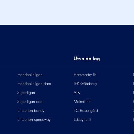
Utvalda lag
Handbollsligan
Hammarby IF
Handbollsligan dam
IFK Göteborg
Superligan
AIK
Superligan dam
Malmö FF
Elitserien bandy
FC Rosengård
Elitserien speedway
Edsbyns IF