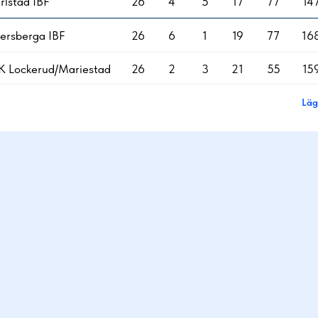
rlstad IBF
26
4
5
17
77
14
ersberga IBF
26
6
1
19
77
16
K Lockerud/Mariestad
26
2
3
21
55
15
Läg