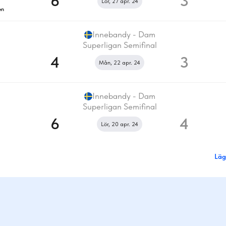
6
3
Lör, 27 apr. 24
en
Innebandy - Dam
Superligan Semifinal
4
3
Mån, 22 apr. 24
Innebandy - Dam
Superligan Semifinal
6
4
Lör, 20 apr. 24
Läg