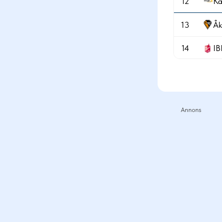
12
Ka
13
Åk
14
IB