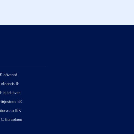
IK Sävehof
Leksands IF
IF Björklöven
Färjestads BK
Storvreta IBK
FC Barcelona