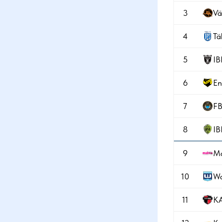
3
Vä
4
Tä
5
IB
6
En
7
FB
8
IB
9
M
10
Wa
11
KA