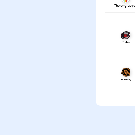
Thorengrupp
Pixbo
Rönnby