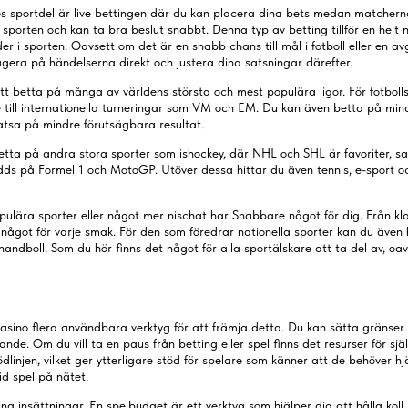
 sportdel är live bettingen där du kan placera dina bets medan matcherna
 sporten och kan ta bra beslut snabbt. Denna typ av betting tillför en helt 
i sporten. Oavsett om det är en snabb chans till mål i fotboll eller en avg
eagera på händelserna direkt och justera dina satsningar därefter.
 betta på många av världens största och mest populära ligor. För fotbollsf
till internationella turneringar som VM och EM. Du kan även betta på min
satsa på mindre förutsägbara resultat.
betta på andra stora sporter som ishockey, där NHL och SHL är favoriter, 
dds på Formel 1 och MotoGP. Utöver dessa hittar du även tennis, e-sport
ulära sporter eller något mer nischat har Snabbare något för dig. Från kla
 något för varje smak. För den som föredrar nationella sporter kan du även h
andboll. Som du hör finns det något för alla sportälskare att ta del av, oav
sino flera användbara verktyg för att främja detta. Du kan sätta gränser f
lande. Om du vill ta en paus från betting eller spel finns det resurser för s
dlinjen, vilket ger ytterligare stöd för spelare som känner att de behöver hj
vid spel på nätet.
na insättningar. En spelbudget är ett verktyg som hjälper dig att hålla kol