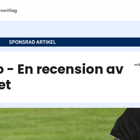
voritlag
 - En recension av
må
et