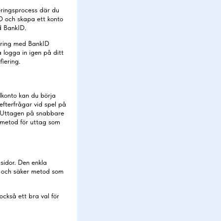
eringsprocess där du
ID och skapa ett konto
ed BankID.
ering med BankID
a logga in igen på ditt
iering.
lkonto kan du börja
efterfrågar vid spel på
g. Uttagen på snabbare
 metod för uttag som
lsidor. Den enkla
bb och säker metod som
också ett bra val för