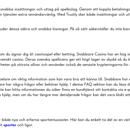
snabba insättningar och uttag på spelbolag. Genom att koppla betalningarna
ör tjänsten extra användarvänlig. Med Trustly sker både insättningar och u
juder dessa säkra och snabba lösningar. På så sätt säkerställer du inte bara
t om du ägnar dig åt casinospel eller betting. Snabbare Casino har en hög 
 svenskt casino. Deras svenska spellicens ger ett högt lager av skydd så du
heten på största allvar och använder också de senaste krypteringarna för
spelare om viktig information som kan vara bra att känna till. Snabbare ha
are har några frågor eller behöver hjälp. I denna FAQ sektion kan du läsa dig 
e kan hitta informationen du söker finns en kundtjänst att kontakta via e-pos
b hjälp, men om du har längre mer detaljerade frågor kan det vara klokt att s
åde nya och erfarna sportentusiaster. Här kan du enkelt ta del av en värld
it
sporter
och ligor.