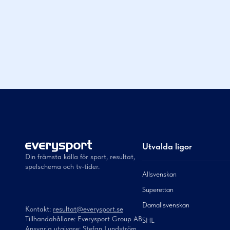
Utvalda ligor
Din främsta källa för sport, resultat,
spelschema och tv-tider.
Allsvenskan
Superettan
Damallsvenskan
Kontakt:
resultat@everysport.se
Tillhandahållare: Everysport Group AB
SHL
Ansvarig utgivare: Stefan Lundström