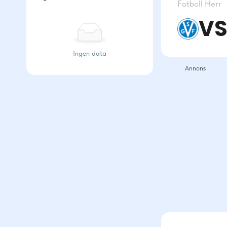
Fotboll
Herr
VS
Ingen data