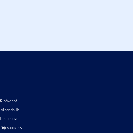
IK Sävehof
Leksands IF
IF Björklöven
Färjestads BK