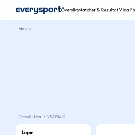
Översikt
Matcher & Resultat
Mina Fa
Fotboll - Herr
/
VSGF/JAIK
Ligor