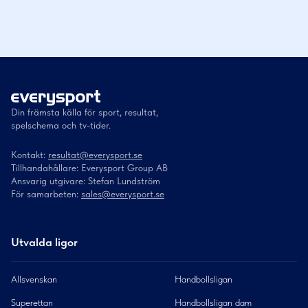
Din främsta källa för sport, resultat,
spelschema och tv-tider.
Kontakt:
resultat@everysport.se
Tillhandahållare: Everysport Group AB
Ansvarig utgivare: Stefan Lundström
För samarbeten:
sales@everysport.se
Utvalda ligor
Allsvenskan
Handbollsligan
Superettan
Handbollsligan dam