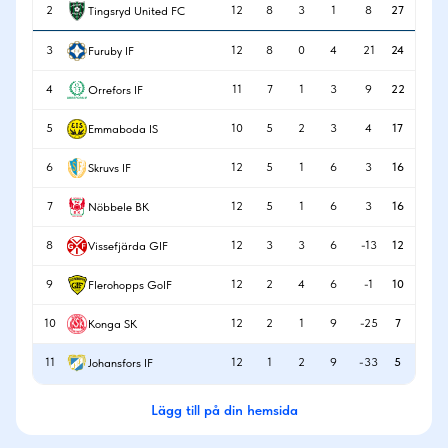
2
12
8
3
1
8
27
Tingsryd United FC
3
12
8
0
4
21
24
Furuby IF
4
11
7
1
3
9
22
Orrefors IF
5
10
5
2
3
4
17
Emmaboda IS
6
12
5
1
6
3
16
Skruvs IF
7
12
5
1
6
3
16
Nöbbele BK
8
12
3
3
6
-13
12
Vissefjärda GIF
9
12
2
4
6
-1
10
Flerohopps GoIF
10
12
2
1
9
-25
7
Konga SK
11
12
1
2
9
-33
5
Johansfors IF
Lägg till på din hemsida