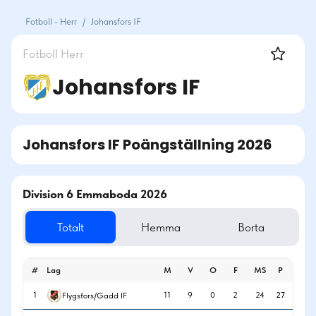
Fotboll - Herr
/
Johansfors IF
Fotboll
Herr
Johansfors IF
Johansfors IF
Poängställning
2026
Division 6 Emmaboda 2026
Totalt
Hemma
Borta
#
Lag
M
V
O
F
MS
P
1
11
9
0
2
24
27
Flygsfors/Gadd IF