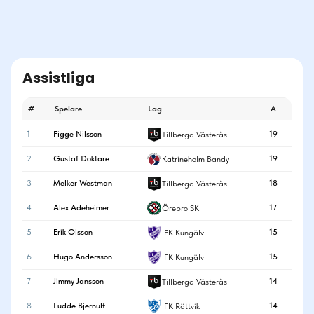
Assistliga
#
Spelare
Lag
A
1
Figge Nilsson
19
Tillberga Västerås
2
Gustaf Doktare
19
Katrineholm Bandy
3
Melker Westman
18
Tillberga Västerås
4
Alex Adeheimer
17
Örebro SK
5
Erik Olsson
15
IFK Kungälv
6
Hugo Andersson
15
IFK Kungälv
7
Jimmy Jansson
14
Tillberga Västerås
8
Ludde Bjernulf
14
IFK Rättvik