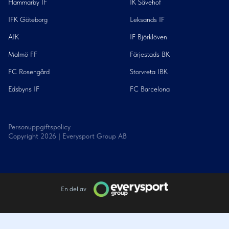
Hammarby IF
IK Sävehof
IFK Göteborg
Leksands IF
AIK
IF Björklöven
Malmö FF
Färjestads BK
FC Rosengård
Storvreta IBK
Edsbyns IF
FC Barcelona
Personuppgiftspolicy
Copyright
2026
| Everysport Group AB
En del av