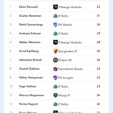
1
Edvin Porsvald
52
Tillberga Västerås
2
Gustav Backman
31
IF Boltic
3
Patrik Sunnanängs
30
IFK Rättvik
4
Andreas Eriksson
29
IF Boltic
5
Melker Westman
28
Tillberga Västerås
6
Arvid Kjellberg
26
Djurgårdens IF
7
Sebastian Brandt
26
Örebro SK
8
Gustaf Doktare
25
Katrineholm Bandy
9
Niklas Holopainen
25
IFK Kungälv
10
Tage Vallmar
25
IF Boltic
11
Marcus Magnusson
24
Nässjö IF
12
Niclas Nyqvist
24
IF Boltic
13
Figge Nilsson
22
Tillberga Västerås