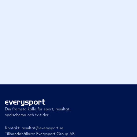
Din främsta källa för sport, resultat,
spelschema och tv-tider.
Kontakt:
resultat@everysport.se
Tillhandahållare: Everysport Group AB