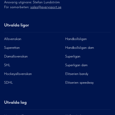
Ansvarig utgivare: Stefan Lundström
För samarbeten:
sales@everysport.se
Utvalda ligor
Allsvenskan
Handbollsligan
Superettan
Handbollsligan dam
Damallsvenskan
Superligan
SHL
Superligan dam
Hockeyallsvenskan
Elitserien bandy
SDHL
Elitserien speedway
Utvalda lag