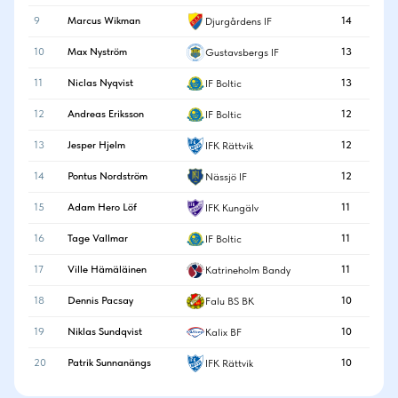
9
Marcus Wikman
14
Djurgårdens IF
10
Max Nyström
13
Gustavsbergs IF
11
Niclas Nyqvist
13
IF Boltic
12
Andreas Eriksson
12
IF Boltic
13
Jesper Hjelm
12
IFK Rättvik
14
Pontus Nordström
12
Nässjö IF
15
Adam Hero Löf
11
IFK Kungälv
16
Tage Vallmar
11
IF Boltic
17
Ville Hämäläinen
11
Katrineholm Bandy
18
Dennis Pacsay
10
Falu BS BK
19
Niklas Sundqvist
10
Kalix BF
20
Patrik Sunnanängs
10
IFK Rättvik