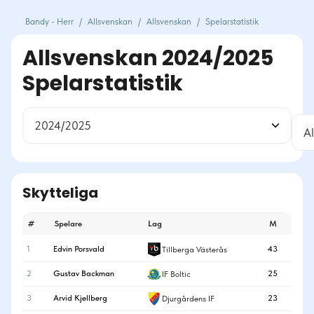
Bandy - Herr
/
Allsvenskan
/
Allsvenskan
/
Spelarstatistik
Allsvenskan 2024/2025
Spelarstatistik
2024/2025
A
Skytteliga
#
Spelare
Lag
M
1
Edvin Porsvald
43
Tillberga Västerås
2
Gustav Backman
25
IF Boltic
3
Arvid Kjellberg
23
Djurgårdens IF