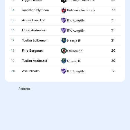
14
Jonathan Hyttinen
22
Katrineholm Bandy
15
Adam Hero Löf
21
IFK Kungälv
16
Hugo Andersson
21
IFK Kungälv
17
Tuukka Loikkanen
21
Nässjö IF
18
Filip Bergman
20
Örebro SK
19
Tuukka Ässämäki
20
Nässjö IF
20
Axel Ekholm
19
IFK Kungälv