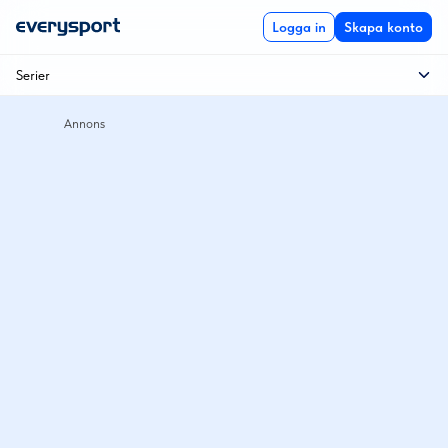
Logga in
Skapa konto
Serier
Allsvenskan
Kval norra gruppen
Kval västra gruppen
Kval östra gruppen
Nedflyttningsserie
Uppflyttningsserie