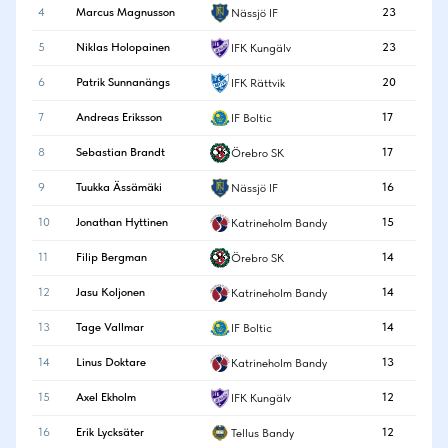
4
Marcus Magnusson
23
Nässjö IF
5
Niklas Holopainen
23
IFK Kungälv
6
Patrik Sunnanängs
20
IFK Rättvik
7
Andreas Eriksson
17
IF Boltic
8
Sebastian Brandt
17
Örebro SK
9
Tuukka Ässämäki
16
Nässjö IF
10
Jonathan Hyttinen
15
Katrineholm Bandy
11
Filip Bergman
14
Örebro SK
12
Jasu Koljonen
14
Katrineholm Bandy
13
Tage Vallmar
14
IF Boltic
14
Linus Doktare
13
Katrineholm Bandy
15
Axel Ekholm
12
IFK Kungälv
16
Erik Lycksäter
12
Tellus Bandy