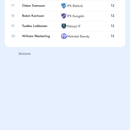
17
Oskar Svensson
12
IFK Rättvik
18
Robin Karlsson
12
IFK Kungälv
19
Tuukka Loikkanen
12
Nässjö IF
20
William Westerling
12
Mölndal Bandy