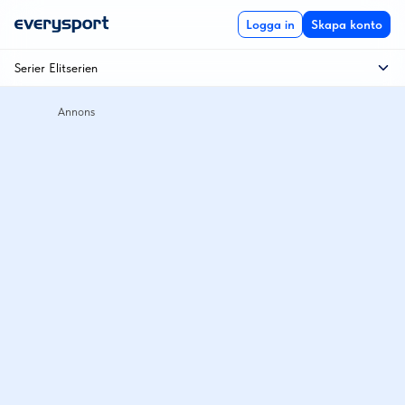
Logga in
Skapa konto
Serier Elitserien
Elitseriekval
Elitserien
Kvartsfinal
Semifinal
SM-final
Åttondelsfinal