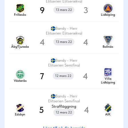
Elitserien Elitseriekval
9
3
13 mars 22
Frillesås
Lidköping
Bandy - Herr
Elitserien Elitseriekval
4
4
13 mars 22
Åby/Tjureda
Bollnäs
Bandy - Herr
Elitserien Semifinal
7
4
12 mars 22
Villa
Västerås
Lidköping
Bandy - Herr
Elitserien Semifinal
Straffläggning
5
4
12 mars 22
Edsbyn
AIK