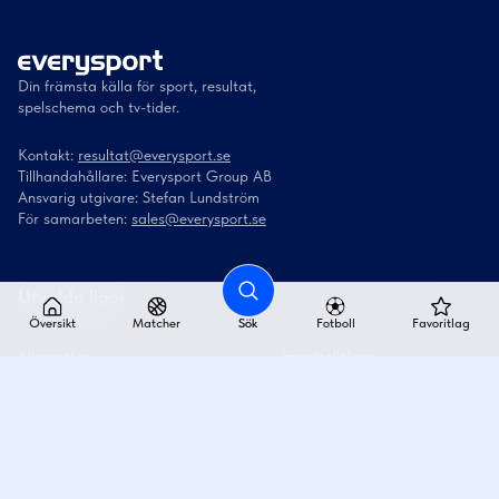
Din främsta källa för sport, resultat,
spelschema och tv-tider.
Kontakt:
resultat@everysport.se
Tillhandahållare: Everysport Group AB
Ansvarig utgivare: Stefan Lundström
För samarbeten:
sales@everysport.se
Utvalda ligor
Översikt
Matcher
Sök
Fotboll
Favoritlag
Allsvenskan
Handbollsligan
Superettan
Handbollsligan dam
Damallsvenskan
Superligan
SHL
Superligan dam