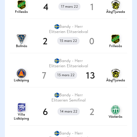
4
1
17 mars 22
Frillesås
Åby/Tjureda
Bandy - Herr
Elitserien Elitseriekval
2
0
15 mars 22
Bollnäs
Frillesås
Bandy - Herr
Elitserien Elitseriekval
7
13
15 mars 22
Lidköping
Åby/Tjureda
Bandy - Herr
Elitserien Semifinal
6
2
14 mars 22
Villa
Västerås
Lidköping
Bandy - Herr