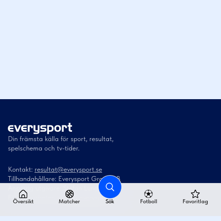
Din främsta källa för sport, resultat,
spelschema och tv-tider.
Kontakt:
resultat@everysport.se
Tillhandahållare: Everysport Group AB
Ansvarig utgivare: Stefan Lundström
För samarbeten:
sales@everysport.se
Översikt
Matcher
Sök
Fotboll
Favoritlag