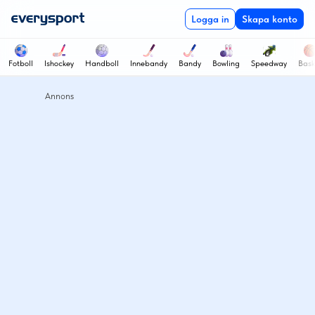
Asplöven HC - Djurgårdens IF
Logga in
Skapa konto
Fotboll
Ishockey
Handboll
Innebandy
Bandy
Bowling
Speedway
Bask