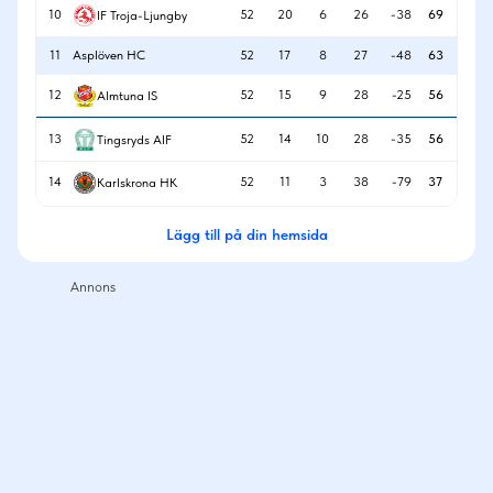
10
52
20
6
26
-38
69
IF Troja-Ljungby
11
Asplöven HC
52
17
8
27
-48
63
12
52
15
9
28
-25
56
Almtuna IS
13
52
14
10
28
-35
56
Tingsryds AIF
14
52
11
3
38
-79
37
Karlskrona HK
Lägg till på din hemsida