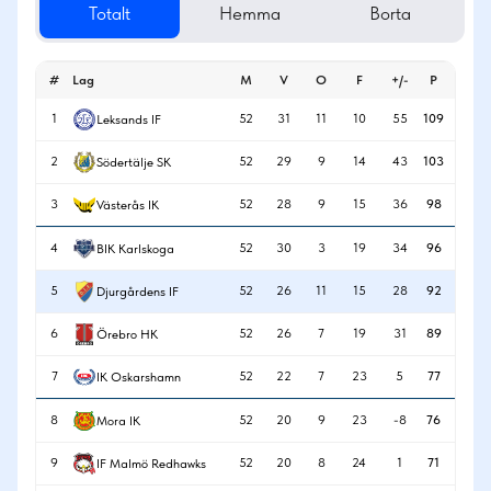
Totalt
Hemma
Borta
#
Lag
M
V
O
F
+/-
P
1
52
31
11
10
55
109
Leksands IF
2
52
29
9
14
43
103
Södertälje SK
3
52
28
9
15
36
98
Västerås IK
4
52
30
3
19
34
96
BIK Karlskoga
5
52
26
11
15
28
92
Djurgårdens IF
6
52
26
7
19
31
89
Örebro HK
7
52
22
7
23
5
77
IK Oskarshamn
8
52
20
9
23
-8
76
Mora IK
9
52
20
8
24
1
71
IF Malmö Redhawks