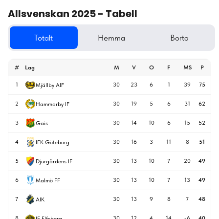
Allsvenskan 2025 - Tabell
Totalt
Hemma
Borta
#
Lag
M
V
O
F
MS
P
1
30
23
6
1
39
75
Mjällby AIF
2
30
19
5
6
31
62
Hammarby IF
3
30
14
10
6
15
52
Gais
4
30
16
3
11
8
51
IFK Göteborg
5
30
13
10
7
20
49
Djurgårdens IF
6
30
13
10
7
13
49
Malmö FF
7
30
13
9
8
7
48
AIK
8
30
12
4
14
-6
40
IF Elfsborg