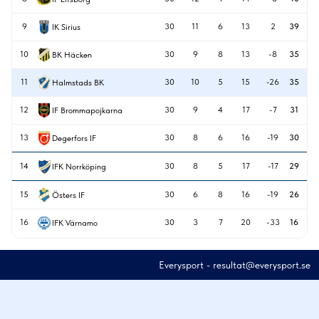
9
30
11
6
13
2
39
IK Sirius
10
30
9
8
13
-8
35
BK Häcken
11
30
10
5
15
-26
35
Halmstads BK
12
30
9
4
17
-7
31
IF Brommapojkarna
13
30
8
6
16
-19
30
Degerfors IF
14
30
8
5
17
-17
29
IFK Norrköping
15
30
6
8
16
-19
26
Östers IF
16
30
3
7
20
-33
16
IFK Värnamo
Everysport
-
resultat@everysport.se