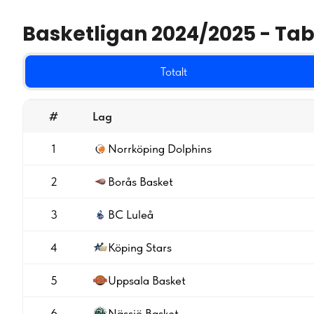
Basketligan 2024/2025 - Tab
Totalt
#
Lag
1
Norrköping Dolphins
2
Borås Basket
3
BC Luleå
4
Köping Stars
5
Uppsala Basket
6
Nässjö Basket