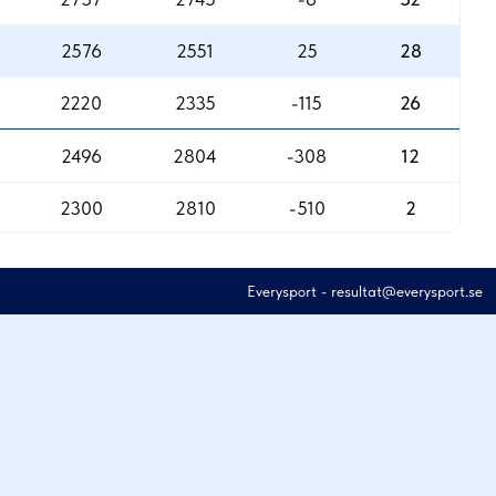
2576
2551
25
28
2220
2335
-115
26
2496
2804
-308
12
2300
2810
-510
2
Everysport
-
resultat@everysport.se