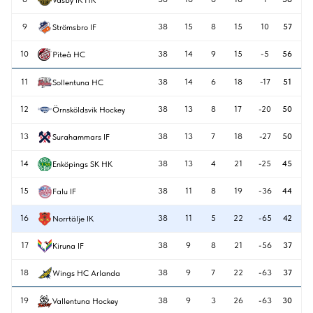
9
38
15
8
15
10
57
Strömsbro IF
10
38
14
9
15
-5
56
Piteå HC
11
38
14
6
18
-17
51
Sollentuna HC
12
38
13
8
17
-20
50
Örnsköldsvik Hockey
13
38
13
7
18
-27
50
Surahammars IF
14
38
13
4
21
-25
45
Enköpings SK HK
15
38
11
8
19
-36
44
Falu IF
16
38
11
5
22
-65
42
Norrtälje IK
17
38
9
8
21
-56
37
Kiruna IF
18
38
9
7
22
-63
37
Wings HC Arlanda
19
38
9
3
26
-63
30
Vallentuna Hockey