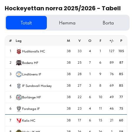
Hockeyettan norra 2025/2026 - Tabell
Totalt
Hemma
Borta
#
Lag
M
V
O
F
+/-
P
1
38
33
4
1
127
105
Hudiksvalls HC
2
38
25
7
6
89
87
Bodens HF
3
38
28
1
9
76
85
Lindlövens IF
4
38
27
3
8
69
85
IF Sundsvall Hockey
5
38
22
6
10
49
77
Borlänge HF
6
38
23
4
11
46
75
Forshaga IF
7
38
17
6
15
21
60
Kalix HC
8
38
16
6
16
1
58
Väsby IK HK